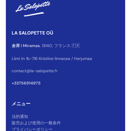
Hey 👋
On répond généralement en quelques secondes 😄
On vous écoute 💬
👆 voir les horaires
Démarrer la conversation
Réponse en moins de 30 secondes
Quelle taille pour moi ?
📏
Conseil sizing en 30 secondes
LA SALOPETTE OÜ
Où est ma commande ?
📦
Suivi en temps réel
Retour ou échange
↩️
Portail en 6 étapes
Code promo
🎟️
Première commande
倉庫 i Miramas
, 13140, フランス 🇫🇷
★
🇫🇷
↩
Trustpilot 4,2/5
Atelier Miramas
REVER 14j
Liimi tn 1b-716 Kristiine linnaosa / Harjumaa
contact@la-salopette.fr
+33756914975
メニュー
法的通知
販売および使用の一般条件
プライバシーポリシー