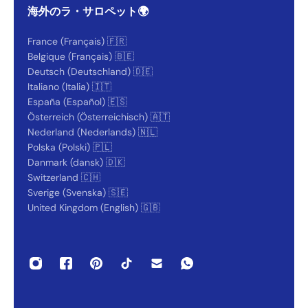
海外のラ・サロペット🌍
France (Français) 🇫🇷
Belgique (Français) 🇧🇪
Deutsch (Deutschland) 🇩🇪
Italiano (Italia) 🇮🇹
España (Español) 🇪🇸
Österreich (Österreichisch) 🇦🇹
Nederland (Nederlands) 🇳🇱
Polska (Polski) 🇵🇱
Danmark (dansk) 🇩🇰
Switzerland 🇨🇭
Sverige (Svenska) 🇸🇪
United Kingdom (English) 🇬🇧