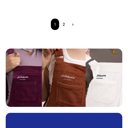
1
2
>