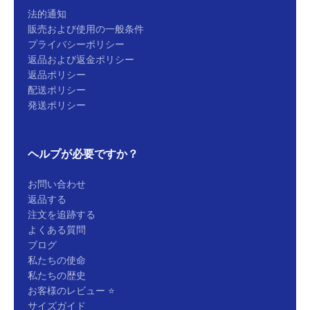
法的通知
販売および使用の一般条件
プライバシーポリシー
返品および返金ポリシー
返品ポリシー
Hey 👋
On répond généralement en quelques secondes 😄
On vous écoute 💬
👆 voir les horaires
配送ポリシー
Démarrer la conversation
Réponse en moins de 30 secondes
発送ポリシー
Quelle taille pour moi ?
📏
Conseil sizing en 30 secondes
Où est ma commande ?
📦
Suivi en temps réel
Retour ou échange
↩️
Portail en 6 étapes
Code promo
🎟️
Première commande
★
🇫🇷
↩
Trustpilot 4,2/5
Atelier Miramas
REVER 14j
ヘルプが必要ですか？
お問い合わせ
返品する
注文を追跡する
よくある質問
ブログ
私たちの使命
私たちの歴史
お客様のレビュー ⭐
サイズガイド