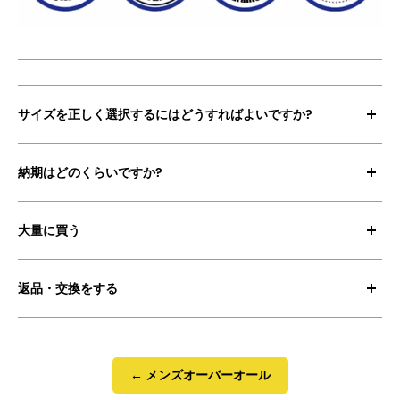
サイズを正しく選択するにはどうすればよいですか?
これには、いくつかの解決策があります。
納期はどのくらいですか?
→
ライブチャット
ツールを通じて
当社のチームに直接
連絡できま
す。ジュリエットはあなたに
合わせた提案
をし、
どのサイズを選
世界中の当社の配送システムとその価格について詳しくは、
択すれば
よいかを正確に教えてくれます。
「DETAILED DELIVERY」
大量に買う
をご覧ください。
→
さらに正確に
言うと、「
私のサイズを選択してください
」のよ
→
大量に購入しますか？
問題ありません。私たちのチームがすべ
発送までにかかる日数
は
1 ～ 3 営業日
です。通常、ご注文は早朝
うなメッセージをライブ チャットボットに送信すると、バーチ
ての質問に電子メールでお答えします:
返品・交換をする
contact@la-
に処理させていただきます。注文した商品は
La Poste
によって到
ャル アシスタントの Lyro がいくつかの質問をして、あなたの体
salopette.fr
着し、
6 ～ 7 営業日
以内に自宅に届けられます。
ヨーロッパ以外
型について詳しく調べ、
一緒にサイズを選択します。
それがあな
もちろん
、すべてのお客様が長年にわたり
当社のブランドを誇り
からの
ご注文の場合は、
15 営業日
ほどお待ちいただく場合があ
たの購入に最適です。
サイトの右下にあるチャットバブル
から Juliette または Sami に
を持って表示
できることを嬉しく思います。キャンセル・返品・
ります。
連絡することもできます。
交換につきましては、
contact@la-salopette.fr
までメールに
← メンズオーバーオール
→
サイズガイド
を参照して、全体的な寸法を把握することがで
→
てご連絡ください。不適切な場合は、
納期
に関する質問?
よくある質問
に直接アクセスしてくださ
受領後 14 日以内に
商品を