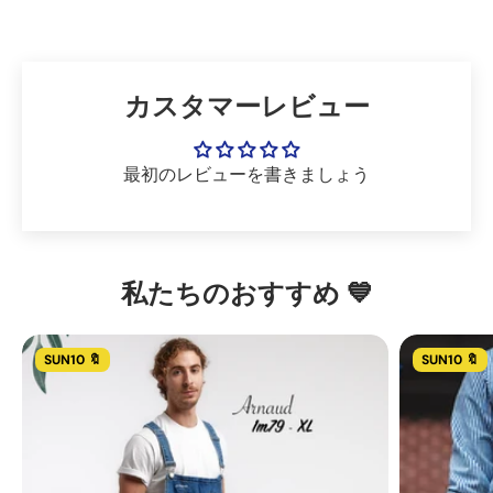
きますが、オーバーオールによってはフィット感が異なるため、
い。
返品してください。
これはまだ不正確です。
→ 正しい商品が届きませんでしたか？欠陥に気づきましたか?問
必要に応じて、当社の
返品および返金ポリシー
、および
一般的な
→ 最後に、
contact@la-salopette.fr の
アドレスに
電子メール
題の
販売条件
製品の写真
を簡単にご覧いただけます。
と
注文番号
を
contact@la-salopette.fr
までお送
で
お問い合わせいただくこともできます。48 時間以内に返信い
カスタマーレビュー
りください。
たします。
注文の発送、モデルやサイズの選択に関してより迅速な対応が必
→
要な場合は、サイトの下部にある仮想アシスタント、Lyro まで
ご注文はギフトですが、予定通りに届かないか心配ですか?
こ
のフォームからすぐにチームにご連絡ください。
お気軽にお問い合わせください:
https://la-salopette.jp/
注文した商品が
。効率
最初のレビューを書きましょう
到着するまで印刷して贈るギフトです。
的にサポートできるよう、必ず注文番号を入力してください。
→ その他のご要望につきましては、
こちらのフォームより
お問
い合わせください。当社チームのメンバーが 48 時間以内 (祝日
私たちのおすすめ 💙
を除く月曜から土曜、午前 8 時 30 分から午後 6 時 30 分) にご
返答いたします。
SUN10 🔖
SUN10 🔖