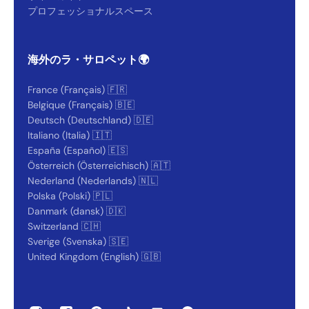
プロフェッショナルスペース
海外のラ・サロペット🌍
France (Français) 🇫🇷
Belgique (Français) 🇧🇪
Deutsch (Deutschland) 🇩🇪
Italiano (Italia) 🇮🇹
España (Español) 🇪🇸
Österreich (Österreichisch) 🇦🇹
Nederland (Nederlands) 🇳🇱
Polska (Polski) 🇵🇱
Danmark (dansk) 🇩🇰
Switzerland 🇨🇭
Sverige (Svenska) 🇸🇪
United Kingdom (English) 🇬🇧