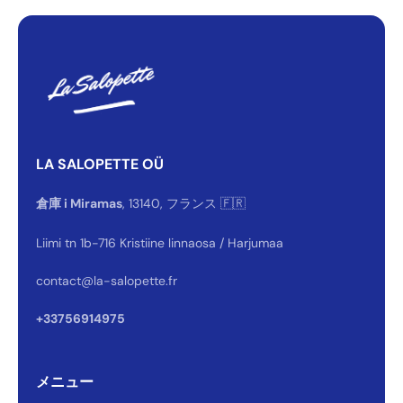
LA SALOPETTE OÜ
倉庫 i Miramas
, 13140, フランス 🇫🇷
Liimi tn 1b-716 Kristiine linnaosa / Harjumaa
contact@la-salopette.fr
+33756914975
メニュー