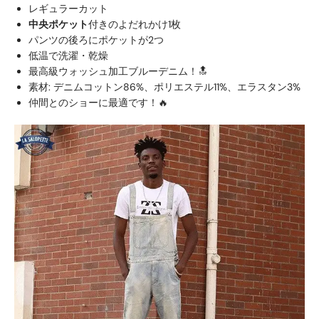
レギュラーカット
中央ポケット
付きのよだれかけ1枚
パンツの後ろにポケットが2つ
低温で洗濯・乾燥
最高級ウォッシュ加工ブルーデニム！🔝
素材: デニムコットン86%、ポリエステル11%、エラスタン3%
仲間とのショーに最適です！🔥