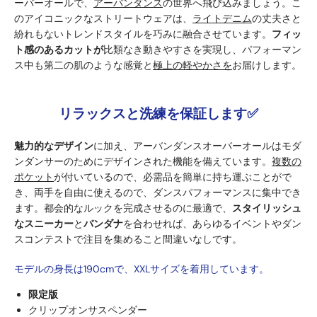
ーバーオールで、
アーバンダンス
の世界へ飛び込みましょう。こ
のアイコニックなストリートウェアは、
ライトデニム
の丈夫さと
紛れもないトレンドスタイルを巧みに融合させています。
フィッ
ト感のあるカットが
比類なき動きやすさを実現し
、パフォーマン
ス中も第二の肌のような感覚と
極上の軽やかさを
お届けします。
リラックスと洗練を保証します
✅
魅力的なデザイン
に加え、アーバンダンスオーバーオールはモダ
ンダンサーのためにデザインされた機能を備えています。
複数の
ポケット
が付いているので、必需品を簡単に持ち運ぶことがで
き、両手を自由に使えるので、ダンスパフォーマンスに集中でき
ます。都会的なルックを完成させるのに最適で、
スタイリッシュ
なスニーカー
と
バンダナ
を合わせれば、あらゆるイベントやダン
スコンテストで注目を集めること間違いなしです。
モデルの身長は190cmで、XXLサイズを着用しています。
限定版
クリップオンサスペンダー