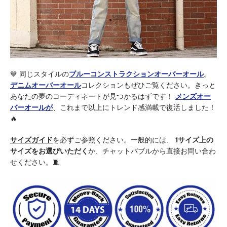
💙 同じスタイルの
ブルーコンストラクションオーバーオール
。
デニムオーバーオール
コレクション
もぜひご覧ください
。きっと
あなたの夢のコーディネートが見つかるはずです！
メンズオー
バーオール
が
、これまで以上にトレンド感満載で復活しました！
🔥
サイズガイド
を必ずご参照ください
。一般的には、
1サイズ上の
サイズをお選びいただく
か、チャットバブルから直接お問い合わ
せください。🧵